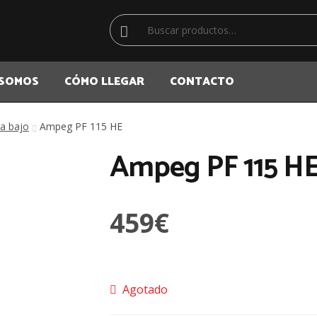
Buscar
Buscar
por:
 SOMOS
CÓMO LLEGAR
CONTACTO
ra bajo
Ampeg PF 115 HE
Ampeg PF 115 H
459
€
Agotado