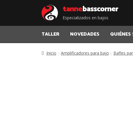
Saltar
Saltar
tanne
bass corner
a
al
Especializados en bajos
la
contenido
navegación
TALLER
NOVEDADES
QUIÉNES
Inicio
Amplificadores para bajo
Bafles pa