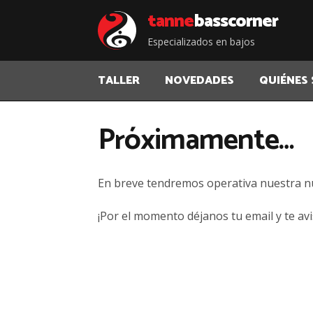
Saltar
Saltar
tanne
bass corner
a
al
Especializados en bajos
la
contenido
navegación
TALLER
NOVEDADES
QUIÉNES
Próximamente…
En breve tendremos operativa nuestra 
¡Por el momento déjanos tu email y te av