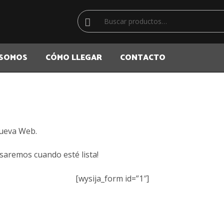
Buscar
Buscar
por:
 SOMOS
CÓMO LLEGAR
CONTACTO
nueva Web.
isaremos cuando esté lista!
[wysija_form id=”1″]