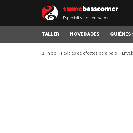
Saltar
Saltar
tanne
bass corner
a
al
Especializados en bajos
la
contenido
navegación
TALLER
NOVEDADES
QUIÉNES
Inicio
Pedales de efectos para bajo
Envel