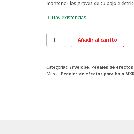
mantener los graves de tu bajo eléctric
Hay existencias
MXR
Añadir al carrito
M82
Bass
envelope
Filter
Categorías:
Envelope
,
Pedales de efectos
cantidad
Marca:
Pedales de efectos para bajo MX