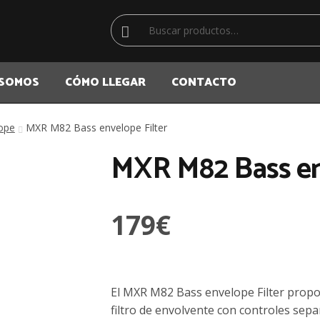
Buscar
Buscar
por:
 SOMOS
CÓMO LLEGAR
CONTACTO
ope
MXR M82 Bass envelope Filter
MXR M82 Bass en
179
€
El MXR M82 Bass envelope Filter propor
filtro de envolvente con controles sepa