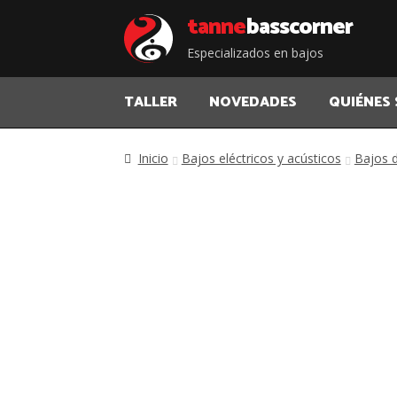
Saltar
Saltar
tanne
bass corner
a
al
Especializados en bajos
la
contenido
navegación
TALLER
NOVEDADES
QUIÉNES
Inicio
Bajos eléctricos y acústicos
Bajos 