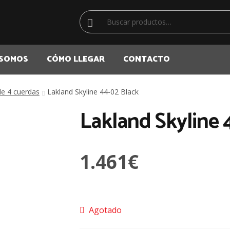
Buscar
Buscar
por:
 SOMOS
CÓMO LLEGAR
CONTACTO
de 4 cuerdas
Lakland Skyline 44-02 Black
Lakland Skyline 
1.461
€
Agotado