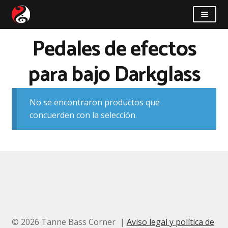
Saltar
Saltar
a
al
la
contenido
Pedales de efectos
Taller
navegación
para bajo Darkglass
Novedades
Quiénes somos
No se encontraron productos que
concuerden con la selección.
Cómo llegar
Contacto
© 2026 Tanne Bass Corner
Aviso legal y política de