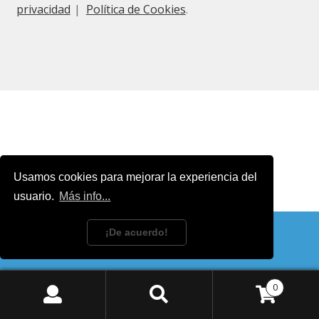
privacidad
Política de Cookies
.
Usamos cookies para mejorar la experiencia del
usuario.
Más info...
¡De acuerdo!
Descartar
0
Buscar
Buscar