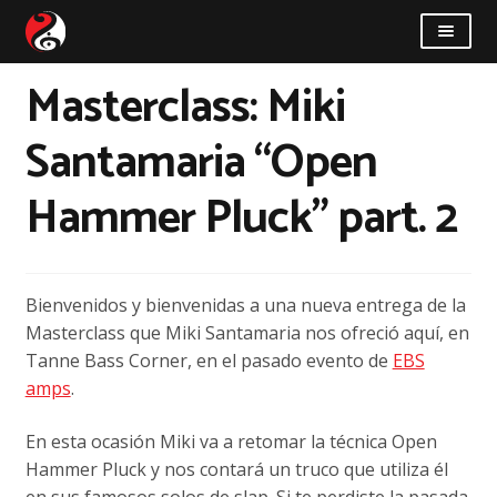
Saltar
Saltar
a
al
la
contenido
Masterclass: Miki
Taller
navegación
Santamaria “Open
Novedades
Hammer Pluck” part. 2
Quiénes somos
Cómo llegar
Bienvenidos y bienvenidas a una nueva entrega de la
Contacto
Masterclass que Miki Santamaria nos ofreció aquí, en
Tanne Bass Corner, en el pasado evento de
EBS
amps
.
En esta ocasión Miki va a retomar la técnica Open
Hammer Pluck y nos contará un truco que utiliza él
en sus famosos solos de slap. Si te perdiste la pasada