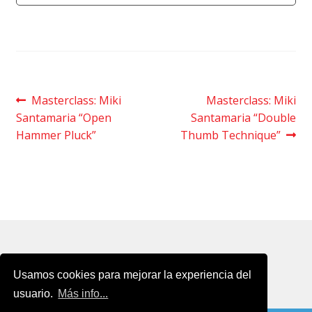
Navegación
Anterior
Siguiente
Masterclass: Miki
Masterclass: Miki
entrada:
entrada:
Santamaria “Open
Santamaria “Double
de
Hammer Pluck”
Thumb Technique”
entradas
Usamos cookies para mejorar la experiencia del
usuario.
Más info...