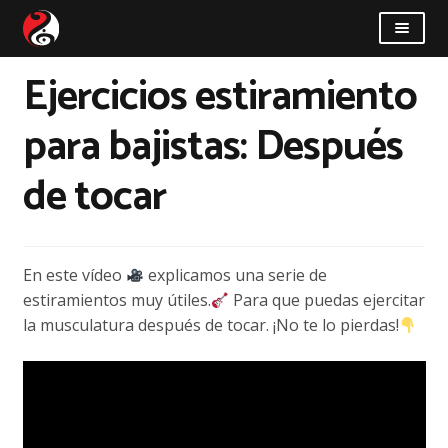
Saltar
Saltar
a
al
la
contenido
Ejercicios estiramiento
Taller
navegación
para bajistas: Después
Novedades
de tocar
Quiénes somos
Cómo llegar
En este vídeo
explicamos una serie de
Contacto
estiramientos muy útiles.
Para que puedas ejercitar
la musculatura después de tocar. ¡No te lo pierdas!