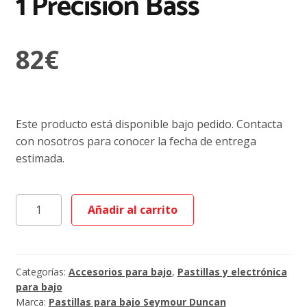
1 Precision Bass
82
€
Este producto está disponible bajo pedido. Contacta
con nosotros para conocer la fecha de entrega
estimada.
Seymour
Añadir al carrito
Duncan
SPB-
1
Precision
Categorías:
Accesorios para bajo
,
Pastillas y electrónica
Bass
para bajo
Marca:
Pastillas para bajo Seymour Duncan
cantidad