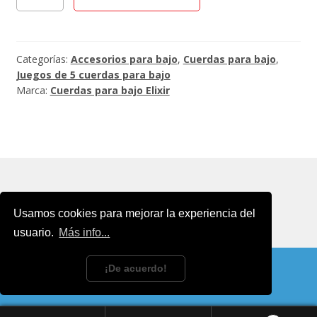
14202
Nickel
5
cuerdas
Categorías:
Accesorios para bajo
,
Cuerdas para bajo
,
45-
Juegos de 5 cuerdas para bajo
Marca:
Cuerdas para bajo Elixir
130
cantidad
Usamos cookies para mejorar la experiencia del
usuario.
Más info...
© 2026 Tanne Bass Corner
Aviso legal y política de
¡De acuerdo!
privacidad
Política de Cookies
.
Descartar