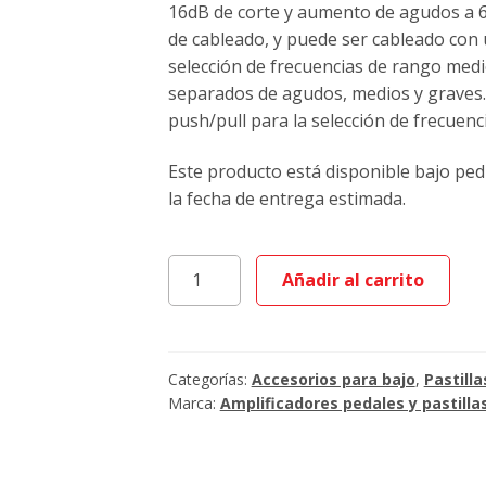
16dB de corte y aumento de agudos a 6,
de cableado, y puede ser cableado con 
selección de frecuencias de rango med
separados de agudos, medios y graves.
push/pull para la selección de frecuen
Este producto está disponible bajo pe
la fecha de entrega estimada.
Aguilar
Añadir al carrito
OBP
3-
TK/PP
PreAmp
Categorías:
Accesorios para bajo
,
Pastilla
cantidad
Marca:
Amplificadores pedales y pastilla