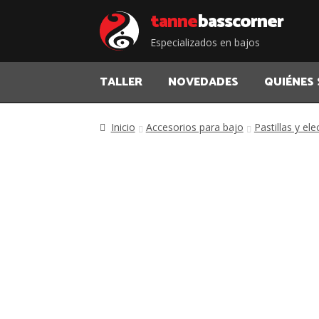
Saltar
Saltar
tanne
bass corner
a
al
Especializados en bajos
la
contenido
navegación
TALLER
NOVEDADES
QUIÉNES
Inicio
Accesorios para bajo
Pastillas y el