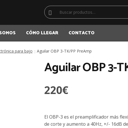
Buscar
Buscar
por:
 SOMOS
CÓMO LLEGAR
CONTACTO
ectrónica para bajo
Aguilar OBP 3-TK/PP PreAmp
Aguilar OBP 3-
220
€
El OBP-3 es el preamplificador más fle
de corte y aumento a 40Hz, +/- 16dB d