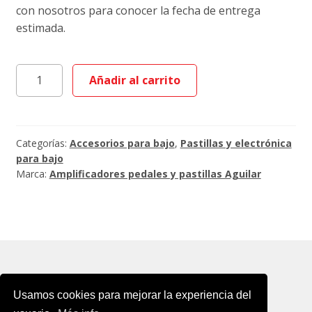
con nosotros para conocer la fecha de entrega
estimada.
Aguilar
Añadir al carrito
AG
4-
SS
Super
Categorías:
Accesorios para bajo
,
Pastillas y electrónica
Single
para bajo
Marca:
Amplificadores pedales y pastillas Aguilar
set
cantidad
Usamos cookies para mejorar la experiencia del