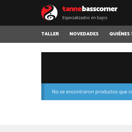
Saltar
Saltar
tanne
bass corner
a
al
Especializados en bajos
la
contenido
navegación
TALLER
NOVEDADES
QUIÉNES
No se encontraron productos que co