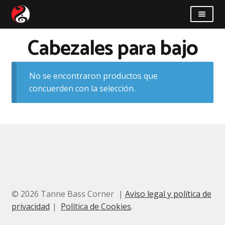
Saltar
Saltar
a
al
la
contenido
Cabezales para bajo
Taller
navegación
Novedades
No se encontraron productos que
concuerden con la selección.
Quiénes somos
Cómo llegar
Contacto
© 2026 Tanne Bass Corner
Aviso legal y política de
privacidad
Política de Cookies
.