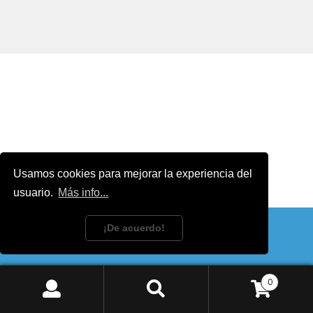
Usamos cookies para mejorar la experiencia del
usuario.
Más info...
¡De acuerdo!
Descartar
0
Buscar
Buscar